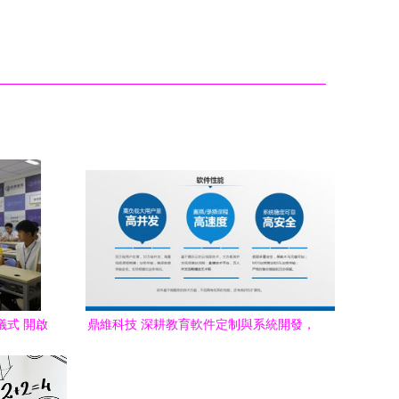
儀式 開啟
鼎維科技 深耕教育軟件定制與系統開發，
賦能智慧教育未來