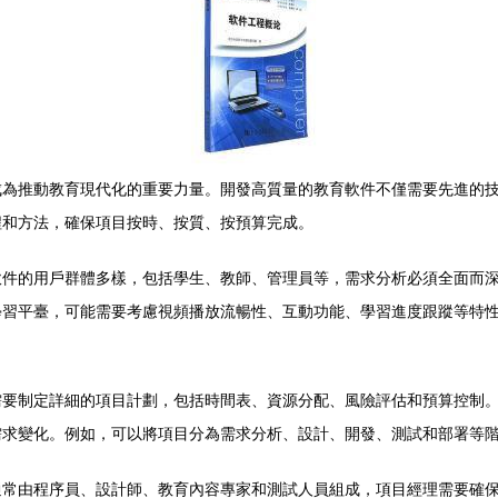
成為推動教育現代化的重要力量。開發高質量的教育軟件不僅需要先進的
程和方法，確保項目按時、按質、按預算完成。
軟件的用戶群體多樣，包括學生、教師、管理員等，需求分析必須全面而
學習平臺，可能需要考慮視頻播放流暢性、互動功能、學習進度跟蹤等特
需要制定詳細的項目計劃，包括時間表、資源分配、風險評估和預算控制
需求變化。例如，可以將項目分為需求分析、設計、開發、測試和部署等
由程序員、設計師、教育內容專家和測試人員組成，項目經理需要確保各方信