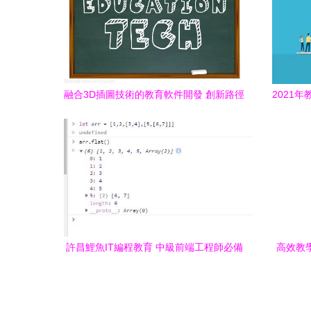
融合3D插圖技術的教育軟件開發 創新路徑
2021
與學習指南
許昌鯉魚IT編程教育 中級前端工程師必備
高效教學
的27個JavaScript實戰技巧