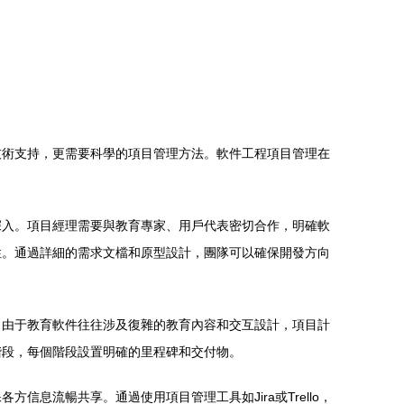
技術支持，更需要科學的項目管理方法。軟件工程項目管理在
深入。項目經理需要與教育專家、用戶代表密切合作，明確軟
性。通過詳細的需求文檔和原型設計，團隊可以確保開發方向
。由于教育軟件往往涉及復雜的教育內容和交互設計，項目計
階段，每個階段設置明確的里程碑和交付物。
息流暢共享。通過使用項目管理工具如Jira或Trello，