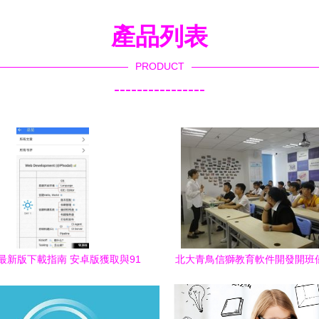
產品列表
PRODUCT
----------------
th最新版下載指南 安卓版獲取與91
北大青鳥信獅教育軟件開發開班
軟件下載平臺推薦
數字時代技能新篇章