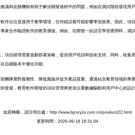
的會議和反饋機制有助于解決開發過程中的問題，例如在測試階段發現用
育軟件往往直接用于教學環境，任何錯誤都可能影響學習效果。因此，項
專家合作驗證軟件的教育價值。例如，在開發一款語言學習應用時，測試不
成，項目經理需要規劃部署策略，提供用戶培訓和技術支持。同時，收集
并在后續版本中優化功能。
幫助團隊應對復雜性、降低風險并提升產品質量。通過結合教育領域的專
習的發展，教育軟件開發的項目管理將更加注重數據驅動和用戶中心的設
如若轉載，請注明出處：http://www.bjcxryzs.com.cn/product/22.html
更新時間：2026-06-18 18:31:04