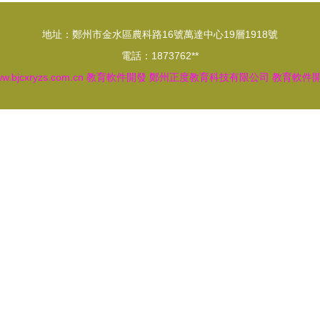
地址：鄭州市金水區農科路16號萬達中心19層1918號
電話：1873762**
w.bjcxryzs.com.cn
教育軟件開發
鄭州正度教育科技有限公司
教育軟件